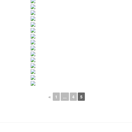
◄
1
...
4
5