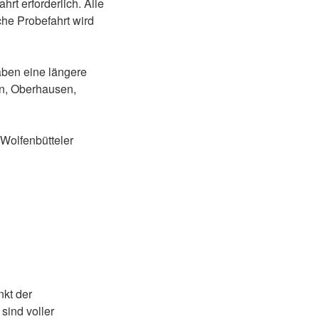
hrt erforderlich. Alle
che Probefahrt wird
aben eine längere
in, Oberhausen,
 Wolfenbütteler
nkt der
sind voller