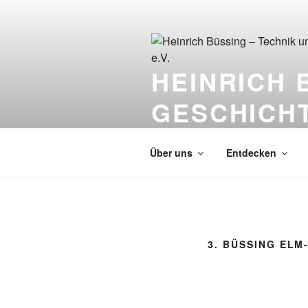
Zum
Inhalt
springen
HEINRICH 
GESCHICHT
Events, Präsentationen, Ausfahr
Über uns
Entdecken
3. BÜSSING ELM