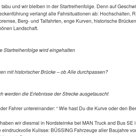
s tabu und wir bleiben in der Startreihenfolge. Denn auf Gesch
reckenführung verlangt alle Fahrsituationen ab: Hochschalten, R
remse, Berg- und Talfahrten, enge Kurven, historische Brücke
chönen Landschaft.
e Startreihenfolge wird eingehalten
en mit historischer Brücke – ob Alle durchpassen?
ch werden die Erlebnisse der Strecke ausgetauscht
 der Fahrer untereinander: “ Wie hast Du die Kurve oder den Ber
 haben wir diesmal in Nordsteimke bei MAN Truck and Bus SE 
e eindruckvolle Kulisse: BÜSSING Fahrzeuge aller Baujahre v