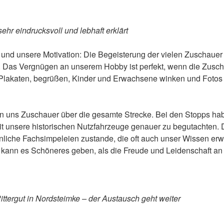
r eindrucksvoll und lebhaft erklärt
s und unsere Motivation: Die Begeisterung der vielen Zuschaue
s. Das Vergnügen an unserem Hobby ist perfekt, wenn die Zusch
Plakaten, begrüßen, Kinder und Erwachsene winken und Foto
ten uns Zuschauer über die gesamte Strecke. Bei den Stopps h
t unsere historischen Nutzfahrzeuge genauer zu begutachten
liche Fachsimpeleien zustande, die oft auch unser Wissen erwe
kann es Schöneres geben, als die Freude und Leidenschaft an
ttergut in Nordsteimke – der Austausch geht weiter