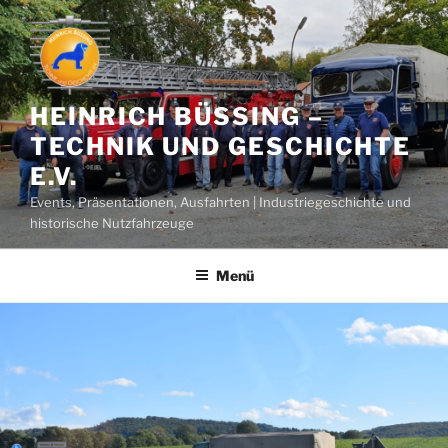
Zum
Inhalt
springen
HEINRICH BÜSSING –
TECHNIK UND GESCHICHTE
E.V.
Events, Präsentationen, Ausfahrten | Industriegeschichte und
historische Nutzfahrzeuge
Menü