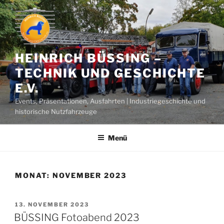
Zum
Inhalt
springen
HEINRICH BÜSSING –
TECHNIK UND GESCHICHTE
E.V.
Events, Präsentationen, Ausfahrten | Industriegeschichte und
historische Nutzfahrzeuge
Menü
MONAT:
NOVEMBER 2023
VERÖFFENTLICHT
13. NOVEMBER 2023
AM
BÜSSING Fotoabend 2023