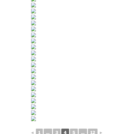
◄
1
...
3
4
5
...
12
►