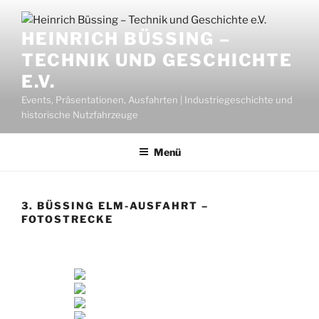
Zum
Inhalt
HEINRICH BÜSSING –
springen
TECHNIK UND GESCHICHTE
E.V.
Events, Präsentationen, Ausfahrten | Industriegeschichte und
historische Nutzfahrzeuge
Menü
3. BÜSSING ELM-AUSFAHRT –
FOTOSTRECKE