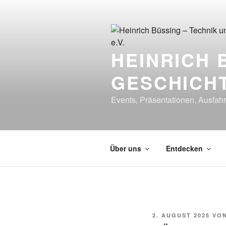
Zum
Inhalt
springen
HEINRICH 
GESCHICHT
Events, Präsentationen, Ausfahr
Über uns
Entdecken
VERÖFFENTLICHT
2. AUGUST 2025
VO
AM