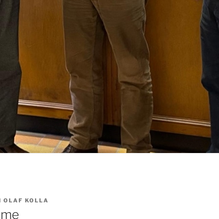
N
OLAF KOLLA
lme