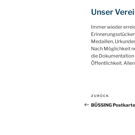
Unser Verei
Immer wieder erre
Erinnerungsstücken.
Medaillen, Urkunden,
Nach Möglichkeit ne
die Dokumentation 
Öffentlichkeit. All
Beitragsnav
Vorheriger
ZURÜCK
Beitrag
BÜSSING Postkart