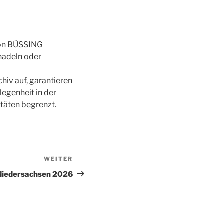
von BÜSSING
nadeln oder
hiv auf, garantieren
egenheit in der
itäten begrenzt.
WEITER
Nächster
Beitrag
Niedersachsen 2026