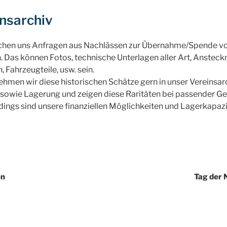
nsarchiv
ichen uns Anfragen aus Nachlässen zur Übernahme/Spende 
 Das können Fotos, technische Unterlagen aller Art, Ansteck
 Fahrzeugteile, usw. sein.
hmen wir diese historischen Schätze gern in unser Vereinsarc
sowie Lagerung und zeigen diese Raritäten bei passender Gel
erdings sind unsere finanziellen Möglichkeiten und Lagerkapaz
igation
en
Tag der 