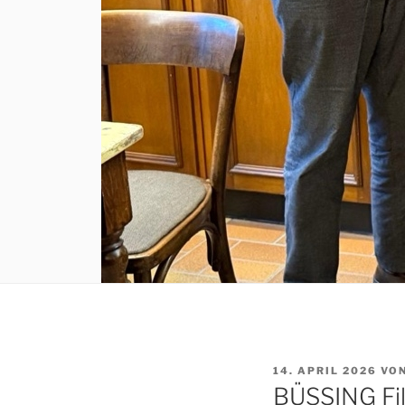
VERÖFFENTLICHT
14. APRIL 2026
VO
AM
BÜSSING Fi