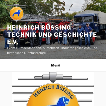
Zum
Inhalt
springen
HEINRICH BÜSSING –
TECHNIK UND GESCHICHTE
E.V.
Events, Präsentationen, Ausfahrten | Industriegeschichte und
historische Nutzfahrzeuge
Menü