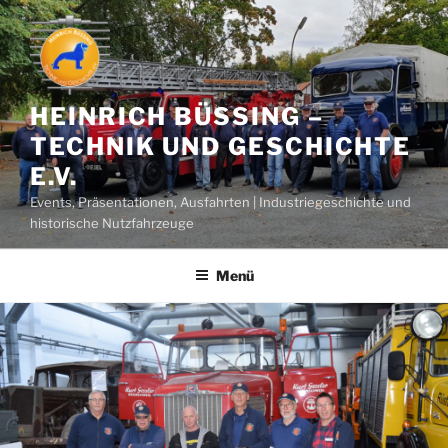
Zum
Inhalt
springen
HEINRICH BÜSSING –
TECHNIK UND GESCHICHTE
E.V.
Events, Präsentationen, Ausfahrten | Industriegeschichte und
historische Nutzfahrzeuge
Menü