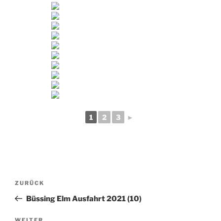
1
2
3
►
Beitragsnavigation
Vorheriger
ZURÜCK
Beitrag
Büssing Elm Ausfahrt 2021 (10)
WEITER