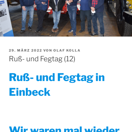
VERÖFFENTLICHT
29. MÄRZ 2022
VON
OLAF KOLLA
AM
Ruß- und Fegtag (12)
Ruß- und Fegtag in
Einbeck
Wir waren mal wieder